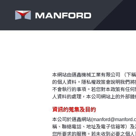
五軸立式綜合加工
Search this item:
展覽訊息
公司簡介
綜合產品型錄
新產品訊息
其他訊息
心機
Travel
本網站由邁鑫機械工業有限公司 （下
的個人資料。隱私權政策會說明我們將
不會執行的事項。若您對本政策有任何問題或
人資料的處理，本公司網站上的外部鏈
資訊的蒐集及目的
本公司於邁鑫網站(manford@man
稱、聯絡電話、地址及電子信箱等）及
您所要求的服務。若未收到必要之個人