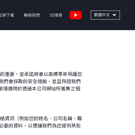
SEARCH
繁體中文
型錄下載
聯絡我們
3D環景
English
鑽孔攻牙機
高速綜合加工中心機
車床
權的重要，並承諾將會以高標準來保護您
我們會採取的安全措施，並且保證我們
。本政策僅適用於透過本公司網站所蒐集之個
和業務聯絡資訊（例如您的姓名、公司名稱、職
必要的資料，以便讓我們為您提供某些