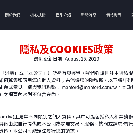
關於我們
核心技術
產品介紹
新聞消息
價格詢問
CLOSE
中
隱私及COOKIES政策
龍門綜合加工中心機
立式綜合切削中心機
臥式綜合加工機
最近更新日期: August 15, 2019
Table
Spindle
稱「邁鑫」或「本公司」）所擁有與經營。我們強調且注重隱私
如何蒐集和應用您的個人資料；為保護您的隱私權，以下將詳列
意見，請與我們聯繫： manford@manford.com.tw
結之網頁內容則不包含在內。
ford.com.tw)上蒐集不同類別之個人資料，其中可能包括私人
其他由您自行提供或本公司為處理交易、服務、詢問或請求時所
資料，本公司可能無法履行您的請求。