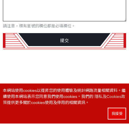
高
速
綜
合
請注意，標有星號的欄位都是必填欄位。
加
工
中
提交
心
機
車
床
本網站使用cookies以提昇您的使用體驗及統計網路流量相關資料。繼
電話:
+886 4 24915550
/ 傳真:
+886 4 24915551
續使用本網站表示您同意我們使用cookies。我們的
隱私及Cookies政
策
提供更多關於cookies使用及停用的相關資訊。
總部:
412025 台中市大里區科技路168號8樓之1
我接受
工廠:
540029 南投縣南投市自立三路 17 號
隱私及Cookies政策