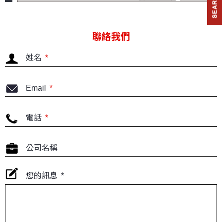
合
切
削
聯絡我們
中
心
姓名
*
機
臥
Email
*
式
綜
合
電話
*
加
工
機
公司名稱
鑽
孔
您的訊息
*
攻
牙
機