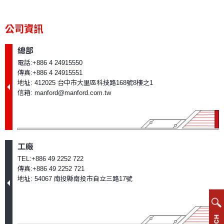
式
綜
合
公司資訊
加
工
總部
中
電話:+886 4 24915550
心
傳真:+886 4 24915551
機
地址: 412025 台中市大里區科技路168號8樓之1
信箱: manford@manford.com.tw
龍
門
綜
合
加
工廠
工
TEL:+886 49 2252 722
中
傳真:+886 49 2252 721
心
地址: 54067 南投縣南投市自立三路17號
機
立
式
綜