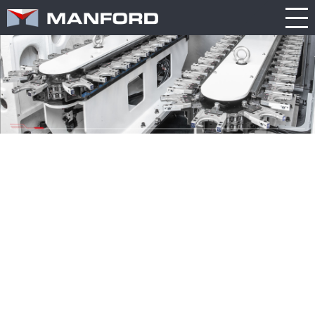
產
型
新
品
錄
聞
Search this item:
Travel
關於我們
繁體中文
介
下
消
English
紹
載
息
Table
核心技術
CNC
公
展
Spindle
綜
產品介紹
司
覽
合
簡
訊
加
介
息
新聞消息
工
中
綜
新
心
價格詢問
合
產
機
產
品
品
訊
型錄下載
型
息
錄
聯絡我們
CNC
其
車
五
他
床
3D環景
軸
訊
立
息