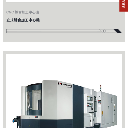
CNC 綜合加工中心機
立式綜合加工中心機