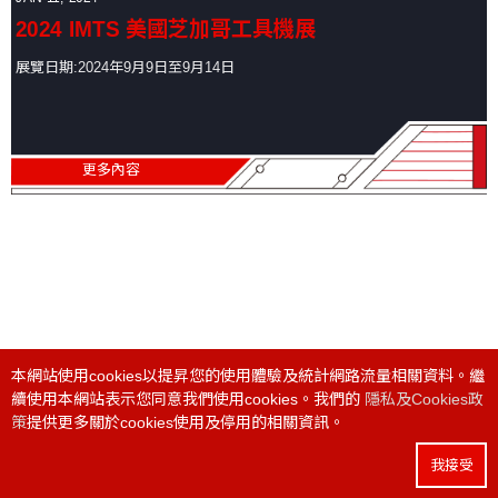
高
2024 IMTS 美國芝加哥工具機展
速
綜
展覽日期:2024年9月9日至9月14日
合
加
工
中
更多內容
心
機
車
床
本網站使用cookies以提昇您的使用體驗及統計網路流量相關資料。繼
電話:
+886 4 24915550
/ 傳真:
+886 4 24915551
續使用本網站表示您同意我們使用cookies。我們的
隱私及Cookies政
策
提供更多關於cookies使用及停用的相關資訊。
總部:
412025 台中市大里區科技路168號8樓之1
我接受
工廠:
540029 南投縣南投市自立三路 17 號