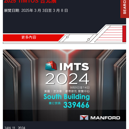
2025 TIMTOS 台北展
合
展覽日期: 2025年 3 月 3日至 3 月 8 日
切
削
中
心
機
更多內容
臥
式
綜
合
加
工
機
鑽
孔
攻
牙
機
JAN 11, 2024