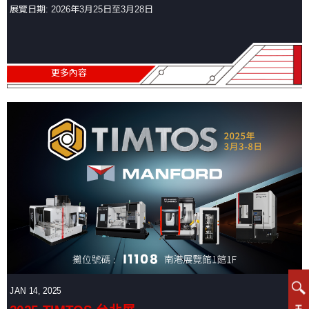
式
展覽日期: 2026年3月25日至3月28日
綜
合
加
工
更多內容
中
心
機
龍
門
綜
合
加
工
中
心
機
立
JAN 14, 2025
式
綜