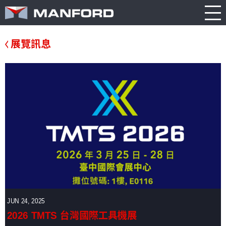
產
型
新
品
錄
聞
Search this item:
Travel
關於我們
繁體中文
介
下
消
展覽訊息
English
紹
載
息
Table
核心技術
CNC
公
展
Spindle
綜
產品介紹
司
覽
合
簡
訊
加
介
息
新聞消息
工
中
綜
新
心
價格詢問
合
產
機
產
品
品
訊
型錄下載
型
息
錄
聯絡我們
CNC
其
車
五
他
JUN 24, 2025
床
3D環景
軸
訊
2026 TMTS 台灣國際工具機展
立
息